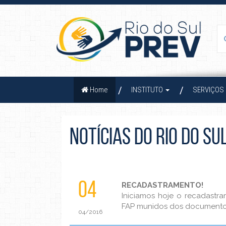
(current)
Home
INSTITUTO
SERVIÇOS
NOTÍCIAS DO RIO DO SU
04
RECADASTRAMENTO!
Iniciamos hoje o recadastr
FAP munidos dos documentos 
04/2016