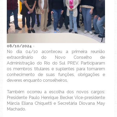
08/10/2024
-
No dia 04/10 aconteceu a primeira reunião
extraordinário do Novo Conselho de
Administração do Rio do Sul PREV. Participaram
os membros titulares e suplentes para tomarem
conhecimento de suas funções, obrigações e
deveres enquanto conselheiros.
Também ocorreu a escolha dos novos cargos:
Presidente Paulo Henrique Becker, Vice-presidente
Márcia Eliana Chiquetti e Secretária Diovana May
Machado.